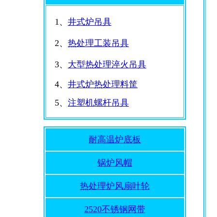
1、
井式炉吊具
2、
热处理工装吊具
3、
大型热处理淬火吊具
4、
井式炉热处理料筐
5、
注塑机螺杆吊具
耐高温炉底板
锅炉风帽
热处理炉风扇叶轮
2520不锈钢网带