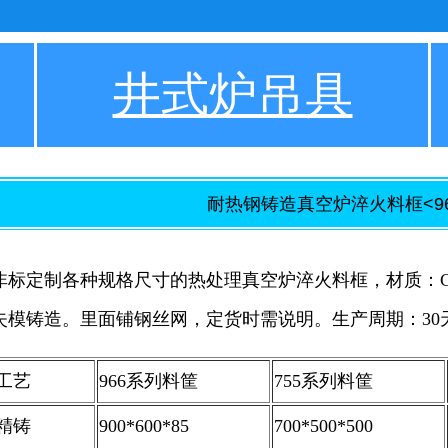
井式炉吊具
耐热钢铸造真空炉淬火料框<966
非标定制各种规格尺寸的热处理真空炉淬火料框，材质：Cr25N
失模铸造。里面铺钢丝网，定货时需说明。生产周期：30
工艺
966系列料筐
755系列料筐
精铸
900*600*85
700*500*500