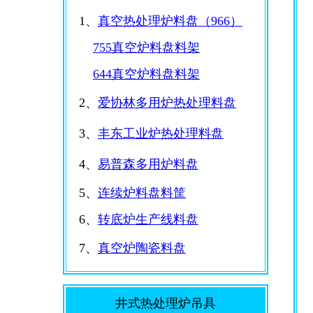
1、
真空热处理炉料盘（966）
755真空炉料盘料架
644真空炉料盘料架
2、
爱协林多用炉热处理料盘
3、
丰东工业炉热处理料盘
4、
易普森多用炉料盘
5、
连续炉料盘料筐
6、
转底炉生产线料盘
7、
真空炉陶瓷料盘
井式热处理炉吊具