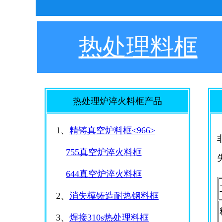
热处理料框
热处理炉淬火料框产品
1、
精铸真空炉料框<966>
755真空炉淬火料框
644真空炉淬火料框
2、
消失模铸造耐热钢料框
3、
焊接310s热处理料框