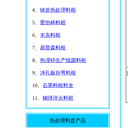
4、
铸造热处理料框
5、
爱协林料框
6、
丰东料框
7、
易普森料框
8、
热浸锌生产线圆料框
9、
冲孔板折弯料框
10、
石墨料框料盒
11、
钢球淬火料框
热处理料盘产品