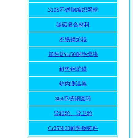
310S不锈钢编织网框
碳碳复合材料
不锈钢炉辊
加热炉co50耐热滑块
耐热钢炉罐
炉内测温架
304不锈钢圆环
导辊轮、导卫轮
Cr25Ni20耐热钢铸件