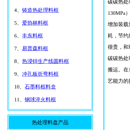
碳碳热处理
4、
铸造热处理料框
130M
5、
爱协林料框
增加装载
6、
丰东料框
耗，节约
很贵，和
7、
易普森料框
碳碳热处
8、
热浸锌生产线圆料框
搬运。在
9、
冲孔板折弯料框
艺能力的
10、
石墨料框料盒
11、
钢球淬火料框
热处理料盘产品