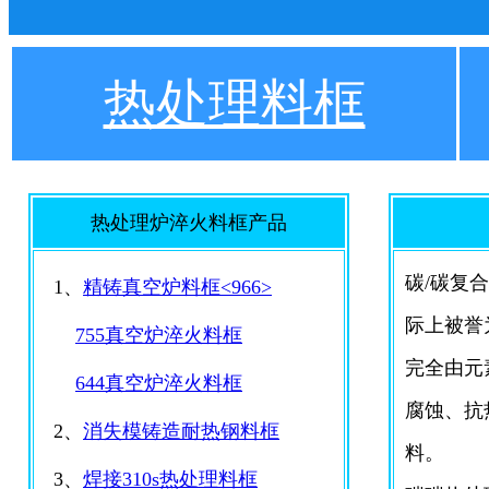
热处理料框
热处理炉淬火料框产品
碳/碳复合材
1、
精铸真空炉料框<966>
际上被誉
755真空炉淬火料框
完全由元
644真空炉淬火料框
腐蚀、抗
2、
消失模铸造耐热钢料框
料。
3、
焊接310s热处理料框