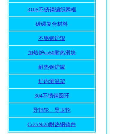
310S不锈钢编织网框
碳碳复合材料
不锈钢炉辊
加热炉co50耐热滑块
耐热钢炉罐
炉内测温架
304不锈钢圆环
导辊轮、导卫轮
Cr25Ni20耐热钢铸件