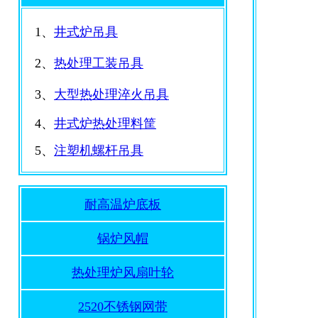
1、
井式炉吊具
2、
热处理工装吊具
3、
大型热处理淬火吊具
4、
井式炉热处理料筐
5、
注塑机螺杆吊具
耐高温炉底板
锅炉风帽
热处理炉风扇叶轮
2520不锈钢网带