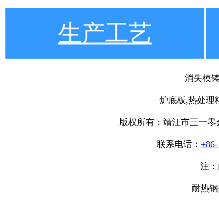
生产工艺
消失模铸
炉底板,热处理
版权所有：靖江市三一零金属科技
联系电话：
+86-
注：
耐热钢