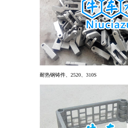
耐热钢铸件、2520、310S