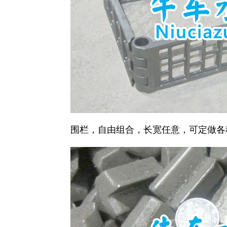
围栏，自由组合，长宽任意，可定做各