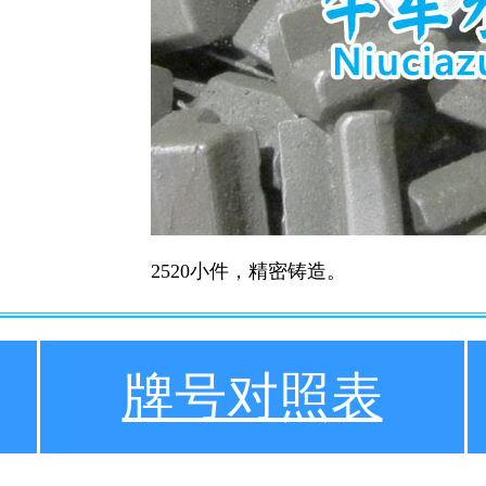
2520小件，精密铸造。
牌号对照表